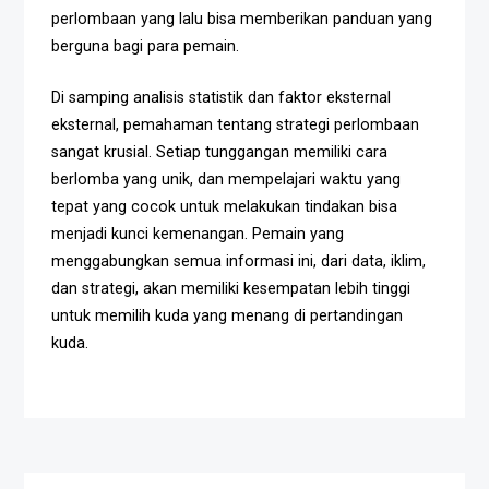
perlombaan yang lalu bisa memberikan panduan yang
berguna bagi para pemain.
Di samping analisis statistik dan faktor eksternal
eksternal, pemahaman tentang strategi perlombaan
sangat krusial. Setiap tunggangan memiliki cara
berlomba yang unik, dan mempelajari waktu yang
tepat yang cocok untuk melakukan tindakan bisa
menjadi kunci kemenangan. Pemain yang
menggabungkan semua informasi ini, dari data, iklim,
dan strategi, akan memiliki kesempatan lebih tinggi
untuk memilih kuda yang menang di pertandingan
kuda.