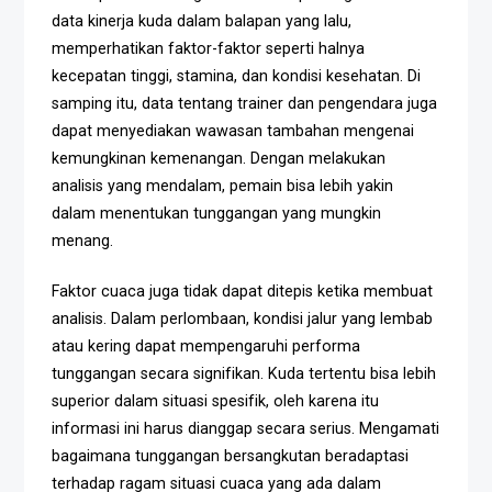
data kinerja kuda dalam balapan yang lalu,
memperhatikan faktor-faktor seperti halnya
kecepatan tinggi, stamina, dan kondisi kesehatan. Di
samping itu, data tentang trainer dan pengendara juga
dapat menyediakan wawasan tambahan mengenai
kemungkinan kemenangan. Dengan melakukan
analisis yang mendalam, pemain bisa lebih yakin
dalam menentukan tunggangan yang mungkin
menang.
Faktor cuaca juga tidak dapat ditepis ketika membuat
analisis. Dalam perlombaan, kondisi jalur yang lembab
atau kering dapat mempengaruhi performa
tunggangan secara signifikan. Kuda tertentu bisa lebih
superior dalam situasi spesifik, oleh karena itu
informasi ini harus dianggap secara serius. Mengamati
bagaimana tunggangan bersangkutan beradaptasi
terhadap ragam situasi cuaca yang ada dalam