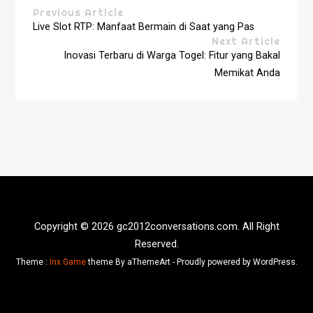
Previous Article
Live Slot RTP: Manfaat Bermain di Saat yang Pas
Next Article
Inovasi Terbaru di Warga Togel: Fitur yang Bakal
Memikat Anda
Copyright © 2026 gc2012conversations.com. All Right
Reserved.
Theme :
Inx Game
theme By aThemeArt - Proudly powered by WordPress.