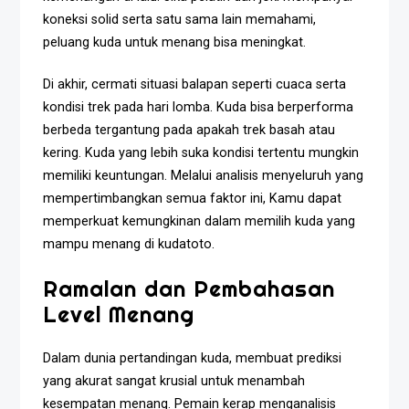
koneksi solid serta satu sama lain memahami,
peluang kuda untuk menang bisa meningkat.
Di akhir, cermati situasi balapan seperti cuaca serta
kondisi trek pada hari lomba. Kuda bisa berperforma
berbeda tergantung pada apakah trek basah atau
kering. Kuda yang lebih suka kondisi tertentu mungkin
memiliki keuntungan. Melalui analisis menyeluruh yang
mempertimbangkan semua faktor ini, Kamu dapat
memperkuat kemungkinan dalam memilih kuda yang
mampu menang di kudatoto.
Ramalan dan Pembahasan
Level Menang
Dalam dunia pertandingan kuda, membuat prediksi
yang akurat sangat krusial untuk menambah
kesempatan menang. Pemain kerap menganalisis