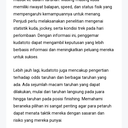
memiliki riwayat balapan, speed, dan status fisik yang
mempengaruhi kemampuannya untuk menang.
Penjudi perlu melaksanakan penelitian mengenai
statistik kuda, jockey, serta kondisi trek pada hari
perlombaan. Dengan informasi ini, penggemar
kudatoto dapat mengambil keputusan yang lebih
berbasis informasi dan meningkatkan peluang mereka
untuk sukses.
Lebih jauh lagi, kudatoto juga mencakup pengertian
terhadap odds taruhan dan berbagai taruhan yang
ada. Ada sejumlah macam taruhan yang dapat
dilakukan, mulai dari taruhan langsung pada juara
hingga taruhan pada posisi finishing. Memahami
beraneka pilihan ini sangat penting agar para petaruh
dapat menata taktik mereka dengan sasaran dan
risiko yang mereka punyai.