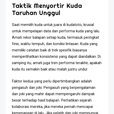
Taktik Menyortir Kuda
Taruhan Unggul
Saat memilih kuda untuk juara di kudatoto, krusial
untuk mempelajari data dan performa kuda yang lalu.
Amati rekor balapan setiap kuda, termasuk peringkat
finis, waktu tempuh, dan kondisi lintasan. Kuda yang
memiliki catatan baik di trek spesifik biasanya
memperlihatkan konsistensi yang dapat diandalkan. Di
samping itu, amati juga tren performa terakhir, apakah
kuda itu semakin baik atau malah justru undur.
Faktor kedua yang perlu dipertimbangkan adalah
pengasuh dan joki. Pengasuh yang berpengalaman
dan joki yang mahir dapat mempengaruhi dampak
besar terhadap hasil balapan. Perhatikan sejarah
kolaborasi mereka, jika mereka pernah mencapai
kemenangan di lalu. Jika pelatih dan joki mempunyai