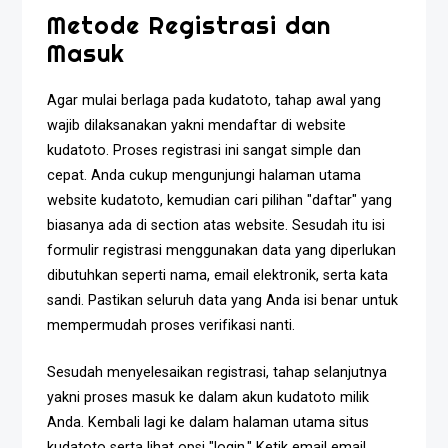
Metode Registrasi dan
Masuk
Agar mulai berlaga pada kudatoto, tahap awal yang
wajib dilaksanakan yakni mendaftar di website
kudatoto. Proses registrasi ini sangat simple dan
cepat. Anda cukup mengunjungi halaman utama
website kudatoto, kemudian cari pilihan "daftar" yang
biasanya ada di section atas website. Sesudah itu isi
formulir registrasi menggunakan data yang diperlukan
dibutuhkan seperti nama, email elektronik, serta kata
sandi. Pastikan seluruh data yang Anda isi benar untuk
mempermudah proses verifikasi nanti.
Sesudah menyelesaikan registrasi, tahap selanjutnya
yakni proses masuk ke dalam akun kudatoto milik
Anda. Kembali lagi ke dalam halaman utama situs
kudatoto serta lihat opsi "login." Ketik email email