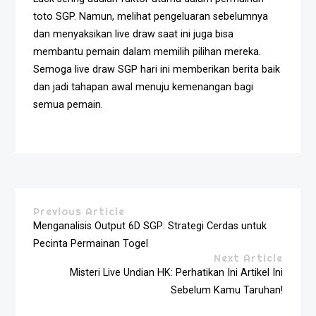
toto SGP. Namun, melihat pengeluaran sebelumnya
dan menyaksikan live draw saat ini juga bisa
membantu pemain dalam memilih pilihan mereka.
Semoga live draw SGP hari ini memberikan berita baik
dan jadi tahapan awal menuju kemenangan bagi
semua pemain.
Previous Article
Menganalisis Output 6D SGP: Strategi Cerdas untuk
Pecinta Permainan Togel
Next Article
Misteri Live Undian HK: Perhatikan Ini Artikel Ini
Sebelum Kamu Taruhan!