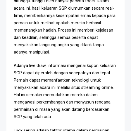
ditunggu-tunggu oleh banyak pecinta togel. Dalam
acara ini, hasil keluaran SGP diumumkan secara real-
time, memberikannya kesempatan emas kepada para
pemain untuk melihat apakah mereka berhasil
memenangkan hadiah. Proses ini memberi kejelasan
dan keadilan, sehingga semua peserta dapat
menyaksikan langsung angka yang ditarik tanpa
adanya manipulasi.
Adanya live draw, informasi mengenai kupon keluaran
SGP dapat diperoleh dengan secepatnya dan tepat.
Pemain dapat memanfaatkan teknologi untuk
menyaksikan acara ini melalui situs streaming online.
Hal ini semakin memudahkan mereka dalam
mengawasi perkembangan dan menyusun rencana
permainan di masa yang akan datang berdasarkan
SGP yang telah ada.
Luck sering adalah faktor utama dalam permainan