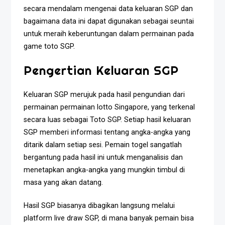
secara mendalam mengenai data keluaran SGP dan
bagaimana data ini dapat digunakan sebagai seuntai
untuk meraih keberuntungan dalam permainan pada
game toto SGP.
Pengertian Keluaran SGP
Keluaran SGP merujuk pada hasil pengundian dari
permainan permainan lotto Singapore, yang terkenal
secara luas sebagai Toto SGP. Setiap hasil keluaran
SGP memberi informasi tentang angka-angka yang
ditarik dalam setiap sesi. Pemain togel sangatlah
bergantung pada hasil ini untuk menganalisis dan
menetapkan angka-angka yang mungkin timbul di
masa yang akan datang.
Hasil SGP biasanya dibagikan langsung melalui
platform live draw SGP, di mana banyak pemain bisa