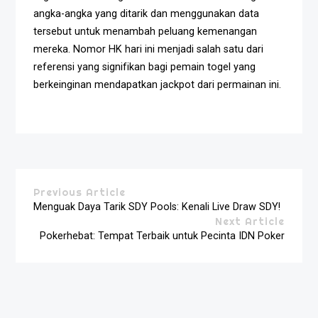
angka-angka yang ditarik dan menggunakan data
tersebut untuk menambah peluang kemenangan
mereka. Nomor HK hari ini menjadi salah satu dari
referensi yang signifikan bagi pemain togel yang
berkeinginan mendapatkan jackpot dari permainan ini.
Previous Article
Menguak Daya Tarik SDY Pools: Kenali Live Draw SDY!
Next Article
Pokerhebat: Tempat Terbaik untuk Pecinta IDN Poker