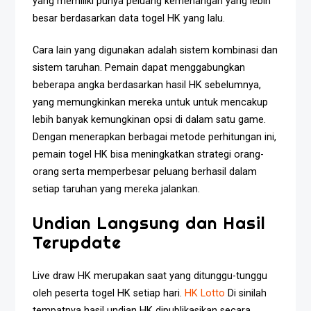
yang memiliki punya peluang kemenangan yang lebih
besar berdasarkan data togel HK yang lalu.
Cara lain yang digunakan adalah sistem kombinasi dan
sistem taruhan. Pemain dapat menggabungkan
beberapa angka berdasarkan hasil HK sebelumnya,
yang memungkinkan mereka untuk untuk mencakup
lebih banyak kemungkinan opsi di dalam satu game.
Dengan menerapkan berbagai metode perhitungan ini,
pemain togel HK bisa meningkatkan strategi orang-
orang serta memperbesar peluang berhasil dalam
setiap taruhan yang mereka jalankan.
Undian Langsung dan Hasil
Terupdate
Live draw HK merupakan saat yang ditunggu-tunggu
oleh peserta togel HK setiap hari.
HK Lotto
Di sinilah
tempatnya hasil undian HK dipublikasikan secara