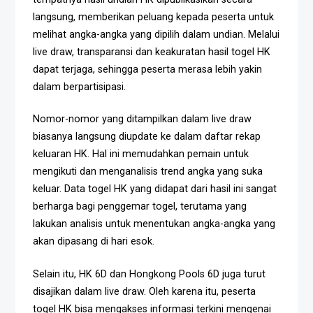
langsung, memberikan peluang kepada peserta untuk
melihat angka-angka yang dipilih dalam undian. Melalui
live draw, transparansi dan keakuratan hasil togel HK
dapat terjaga, sehingga peserta merasa lebih yakin
dalam berpartisipasi.
Nomor-nomor yang ditampilkan dalam live draw
biasanya langsung diupdate ke dalam daftar rekap
keluaran HK. Hal ini memudahkan pemain untuk
mengikuti dan menganalisis trend angka yang suka
keluar. Data togel HK yang didapat dari hasil ini sangat
berharga bagi penggemar togel, terutama yang
lakukan analisis untuk menentukan angka-angka yang
akan dipasang di hari esok.
Selain itu, HK 6D dan Hongkong Pools 6D juga turut
disajikan dalam live draw. Oleh karena itu, peserta
togel HK bisa mengakses informasi terkini mengenai