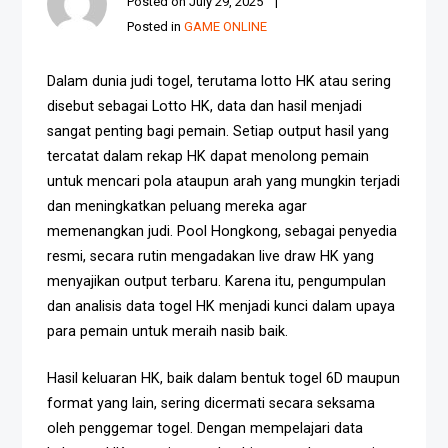
Posted on
July 29, 2025
Posted in
GAME ONLINE
Dalam dunia judi togel, terutama lotto HK atau sering
disebut sebagai Lotto HK, data dan hasil menjadi
sangat penting bagi pemain. Setiap output hasil yang
tercatat dalam rekap HK dapat menolong pemain
untuk mencari pola ataupun arah yang mungkin terjadi
dan meningkatkan peluang mereka agar
memenangkan judi. Pool Hongkong, sebagai penyedia
resmi, secara rutin mengadakan live draw HK yang
menyajikan output terbaru. Karena itu, pengumpulan
dan analisis data togel HK menjadi kunci dalam upaya
para pemain untuk meraih nasib baik.
Hasil keluaran HK, baik dalam bentuk togel 6D maupun
format yang lain, sering dicermati secara seksama
oleh penggemar togel. Dengan mempelajari data