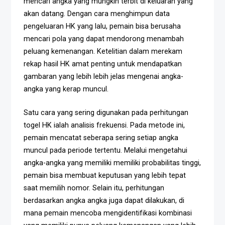
mencari angka yang mungkin terbit di keluaran yang
akan datang. Dengan cara menghimpun data
pengeluaran HK yang lalu, pemain bisa berusaha
mencari pola yang dapat mendorong menambah
peluang kemenangan. Ketelitian dalam merekam
rekap hasil HK amat penting untuk mendapatkan
gambaran yang lebih lebih jelas mengenai angka-
angka yang kerap muncul.
Satu cara yang sering digunakan pada perhitungan
togel HK ialah analisis frekuensi. Pada metode ini,
pemain mencatat seberapa sering setiap angka
muncul pada periode tertentu. Melalui mengetahui
angka-angka yang memiliki memiliki probabilitas tinggi,
pemain bisa membuat keputusan yang lebih tepat
saat memilih nomor. Selain itu, perhitungan
berdasarkan angka angka juga dapat dilakukan, di
mana pemain mencoba mengidentifikasi kombinasi