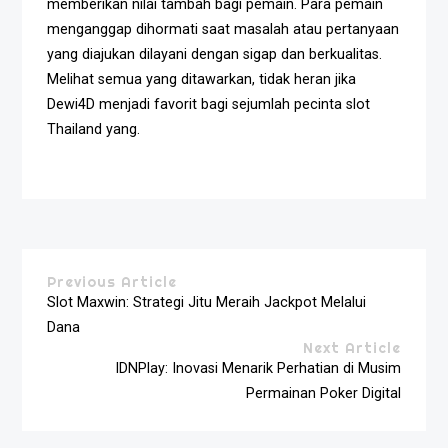
memberikan nilai tambah bagi pemain. Para pemain
menganggap dihormati saat masalah atau pertanyaan
yang diajukan dilayani dengan sigap dan berkualitas.
Melihat semua yang ditawarkan, tidak heran jika
Dewi4D menjadi favorit bagi sejumlah pecinta slot
Thailand yang.
Previous Article
Slot Maxwin: Strategi Jitu Meraih Jackpot Melalui
Dana
Next Article
IDNPlay: Inovasi Menarik Perhatian di Musim
Permainan Poker Digital