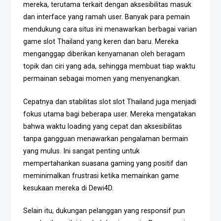
mereka, terutama terkait dengan aksesibilitas masuk
dan interface yang ramah user. Banyak para pemain
mendukung cara situs ini menawarkan berbagai varian
game slot Thailand yang keren dan baru. Mereka
menganggap diberikan kenyamanan oleh beragam
topik dan ciri yang ada, sehingga membuat tiap waktu
permainan sebagai momen yang menyenangkan.
Cepatnya dan stabilitas slot slot Thailand juga menjadi
fokus utama bagi beberapa user. Mereka mengatakan
bahwa waktu loading yang cepat dan aksesibilitas
tanpa gangguan menawarkan pengalaman bermain
yang mulus. Ini sangat penting untuk
mempertahankan suasana gaming yang positif dan
meminimalkan frustrasi ketika memainkan game
kesukaan mereka di Dewi4D.
Selain itu, dukungan pelanggan yang responsif pun