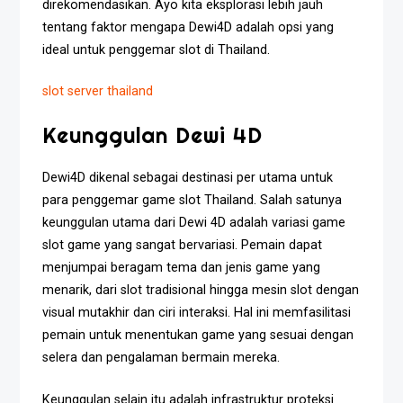
direkomendasikan. Ayo kita eksplorasi lebih jauh
tentang faktor mengapa Dewi4D adalah opsi yang
ideal untuk penggemar slot di Thailand.
slot server thailand
Keunggulan Dewi 4D
Dewi4D dikenal sebagai destinasi per utama untuk
para penggemar game slot Thailand. Salah satunya
keunggulan utama dari Dewi 4D adalah variasi game
slot game yang sangat bervariasi. Pemain dapat
menjumpai beragam tema dan jenis game yang
menarik, dari slot tradisional hingga mesin slot dengan
visual mutakhir dan ciri interaksi. Hal ini memfasilitasi
pemain untuk menentukan game yang sesuai dengan
selera dan pengalaman bermain mereka.
Keunggulan selain itu adalah infrastruktur proteksi