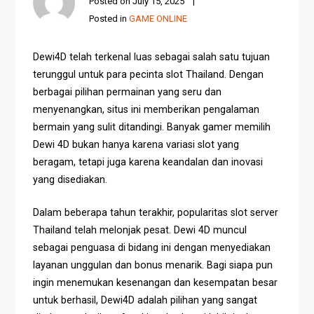
Posted on
July 15, 2025
Posted in
GAME ONLINE
Dewi4D telah terkenal luas sebagai salah satu tujuan
terunggul untuk para pecinta slot Thailand. Dengan
berbagai pilihan permainan yang seru dan
menyenangkan, situs ini memberikan pengalaman
bermain yang sulit ditandingi. Banyak gamer memilih
Dewi 4D bukan hanya karena variasi slot yang
beragam, tetapi juga karena keandalan dan inovasi
yang disediakan.
Dalam beberapa tahun terakhir, popularitas slot server
Thailand telah melonjak pesat. Dewi 4D muncul
sebagai penguasa di bidang ini dengan menyediakan
layanan unggulan dan bonus menarik. Bagi siapa pun
ingin menemukan kesenangan dan kesempatan besar
untuk berhasil, Dewi4D adalah pilihan yang sangat