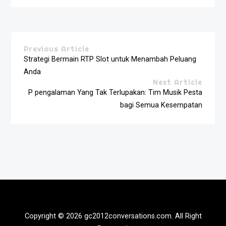
Previous Article
Strategi Bermain RTP Slot untuk Menambah Peluang
Anda
Next Article
P pengalaman Yang Tak Terlupakan: Tim Musik Pesta
bagi Semua Kesempatan
Copyright © 2026 gc2012conversations.com. All Right