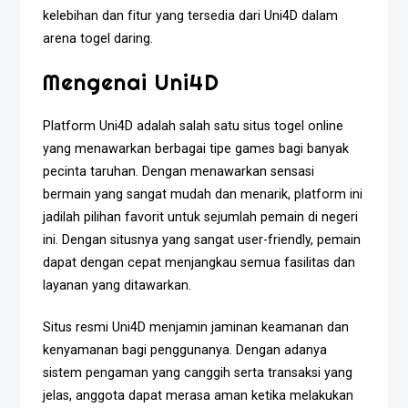
kelebihan dan fitur yang tersedia dari Uni4D dalam
arena togel daring.
Mengenai Uni4D
Platform Uni4D adalah salah satu situs togel online
yang menawarkan berbagai tipe games bagi banyak
pecinta taruhan. Dengan menawarkan sensasi
bermain yang sangat mudah dan menarik, platform ini
jadilah pilihan favorit untuk sejumlah pemain di negeri
ini. Dengan situsnya yang sangat user-friendly, pemain
dapat dengan cepat menjangkau semua fasilitas dan
layanan yang ditawarkan.
Situs resmi Uni4D menjamin jaminan keamanan dan
kenyamanan bagi penggunanya. Dengan adanya
sistem pengaman yang canggih serta transaksi yang
jelas, anggota dapat merasa aman ketika melakukan