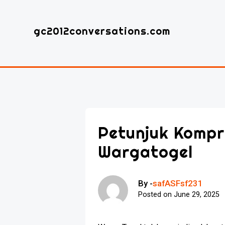
Skip
to
gc2012conversations.com
content
Petunjuk Kompr
Wargatogel
By -
safASFsf231
Posted on
June 29, 2025