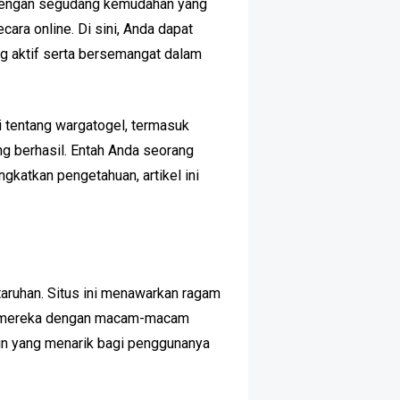
. Dengan segudang kemudahan yang
ra online. Di sini, Anda dapat
g aktif serta bersemangat dalam
i tentang wargatogel, termasuk
ng berhasil. Entah Anda seorang
gkatkan pengetahuan, artikel ini
taruhan. Situs ini menawarkan ragam
ib mereka dengan macam-macam
in yang menarik bagi penggunanya