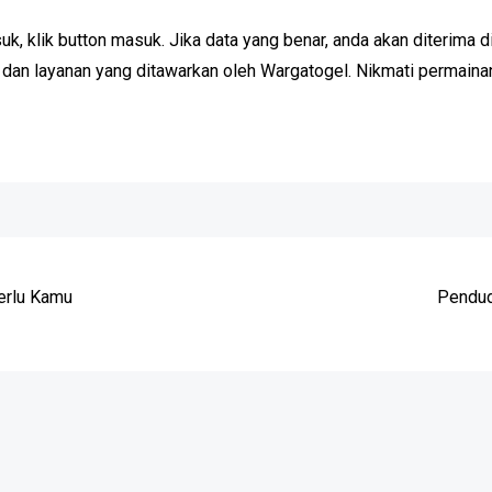
, klik button masuk. Jika data yang benar, anda akan diterima di
as dan layanan yang ditawarkan oleh Wargatogel. Nikmati permain
erlu Kamu
Pendud