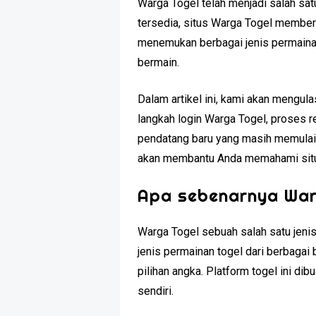
Warga Togel telah menjadi salah sa
tersedia, situs Warga Togel member
menemukan berbagai jenis permainan
bermain.
Dalam artikel ini, kami akan mengu
langkah login Warga Togel, proses r
pendatang baru yang masih memulai p
akan membantu Anda memahami situs
Apa sebenarnya War
Warga Togel sebuah salah satu jenis
jenis permainan togel dari berbag
pilihan angka. Platform togel ini 
sendiri.