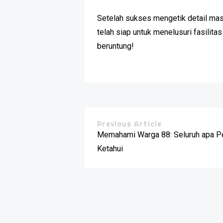
Setelah sukses mengetik detail masuk
telah siap untuk menelusuri fasilit
beruntung!
Previous Article
Memahami Warga 88: Seluruh apa P
Ketahui