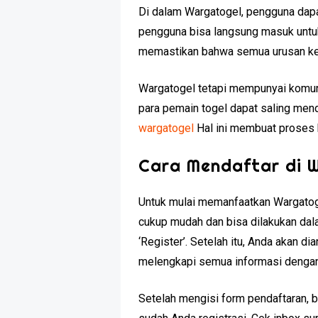
Di dalam Wargatogel, pengguna dapa
pengguna bisa langsung masuk untu
memastikan bahwa semua urusan keu
Wargatogel tetapi mempunyai komunita
para pemain togel dapat saling men
wargatogel
Hal ini membuat proses b
Cara Mendaftar di 
Untuk mulai memanfaatkan Wargatogel
cukup mudah dan bisa dilakukan dala
‘Register’. Setelah itu, Anda akan d
melengkapi semua informasi dengan l
Setelah mengisi form pendaftaran, b