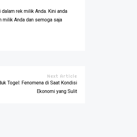
 dalam rek milik Anda. Kini anda
an milik Anda dan semoga saja
Next Article
uk Togel: Fenomena di Saat Kondisi
Ekonomi yang Sulit