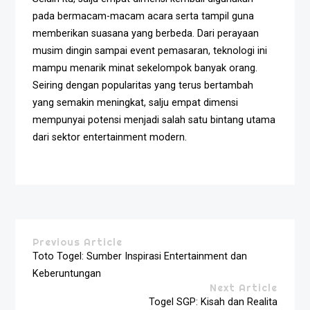
pada bermacam-macam acara serta tampil guna
memberikan suasana yang berbeda. Dari perayaan
musim dingin sampai event pemasaran, teknologi ini
mampu menarik minat sekelompok banyak orang.
Seiring dengan popularitas yang terus bertambah
yang semakin meningkat, salju empat dimensi
mempunyai potensi menjadi salah satu bintang utama
dari sektor entertainment modern.
Previous Article
Toto Togel: Sumber Inspirasi Entertainment dan
Keberuntungan
Next Article
Togel SGP: Kisah dan Realita