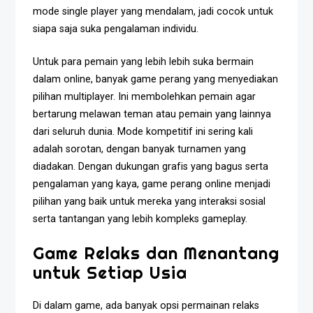
mode single player yang mendalam, jadi cocok untuk
siapa saja suka pengalaman individu.
Untuk para pemain yang lebih lebih suka bermain
dalam online, banyak game perang yang menyediakan
pilihan multiplayer. Ini membolehkan pemain agar
bertarung melawan teman atau pemain yang lainnya
dari seluruh dunia. Mode kompetitif ini sering kali
adalah sorotan, dengan banyak turnamen yang
diadakan. Dengan dukungan grafis yang bagus serta
pengalaman yang kaya, game perang online menjadi
pilihan yang baik untuk mereka yang interaksi sosial
serta tantangan yang lebih kompleks gameplay.
Game Relaks dan Menantang
untuk Setiap Usia
Di dalam game, ada banyak opsi permainan relaks