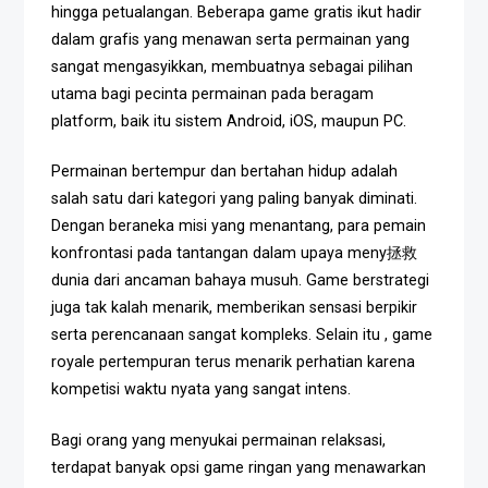
hingga petualangan. Beberapa game gratis ikut hadir
dalam grafis yang menawan serta permainan yang
sangat mengasyikkan, membuatnya sebagai pilihan
utama bagi pecinta permainan pada beragam
platform, baik itu sistem Android, iOS, maupun PC.
Permainan bertempur dan bertahan hidup adalah
salah satu dari kategori yang paling banyak diminati.
Dengan beraneka misi yang menantang, para pemain
konfrontasi pada tantangan dalam upaya meny拯救
dunia dari ancaman bahaya musuh. Game berstrategi
juga tak kalah menarik, memberikan sensasi berpikir
serta perencanaan sangat kompleks. Selain itu , game
royale pertempuran terus menarik perhatian karena
kompetisi waktu nyata yang sangat intens.
Bagi orang yang menyukai permainan relaksasi,
terdapat banyak opsi game ringan yang menawarkan