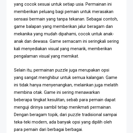
yang cocok sesuai untuk setiap usia. Permainan ini
memberikan peluang bagi pemain untuk merasakan
sensasi bermain yang tanpa tekanan. Sebagai contoh,
game balapan yang memberikan jalur beragam dan
mekanika yang mudah dipahami, cocok untuk anak-
anak dan dewasa. Game semacam ini seringkali sering
kali menyediakan visual yang menarik, memberikan
pengalaman visual yang memikat.
Selain itu, permainan puzzle juga merupakan opsi
yang sangat menghibur untuk semua kalangan. Game
ini tidak hanya menyenangkan, melainkan juga melatih
membina otak. Game ini sering menawarkan
beberapa tingkat kesulitan, sebab para pemain dapat
menguji dirinya sambil tetap menikmati permainan.
Dengan beragam topik, dari puzzle tradisional sampai
teka-teki modern, ada banyak opsi yang dipilih oleh
para pemain dari berbagai berbagai.