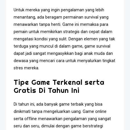
Untuk mereka yang ingin pengalaman yang lebih
menantang, ada beragam permainan survival yang
menawarkan tanpa henti. Game ini memaksa para
pemain untuk memikirkan strategis dan cepat dalam
mengatasi kondisi yang sulit. Dengan elemen yang tak
terduga yang muncul di dalam game, game survival
dapat jadi sangat mengasyikkan bagi anak muda dan
dewasa yang mencari cara untuk menyalurkan tingkat
stres mereka.
Tipe Game Terkenal serta
Gratis Di Tahun Ini
Di tahun ini, ada banyak game terbaik yang bisa
dinikmati tanpa mengeluarkan uang. Game online
serta offline menawarkan pengalaman yang sangat
seru dan seru, dimulai dengan game berstrategi